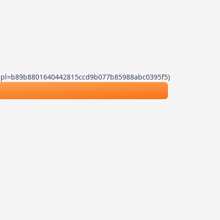
.js?dpl=b89b8801640442815ccd9b077b85988abc0395f5)