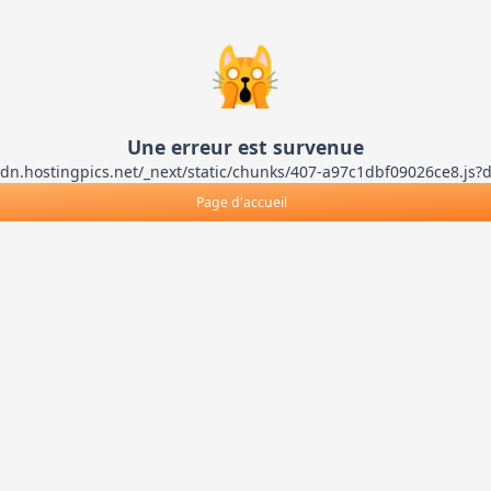
🙀
Une erreur est survenue
ts-cdn.hostingpics.net/_next/static/chunks/407-a97c1dbf09026ce8
Page d'accueil