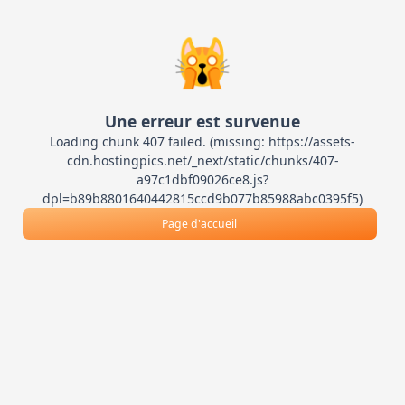
🙀
Une erreur est survenue
Loading chunk 407 failed. (missing: https://assets-
cdn.hostingpics.net/_next/static/chunks/407-
a97c1dbf09026ce8.js?
dpl=b89b8801640442815ccd9b077b85988abc0395f5)
Page d'accueil