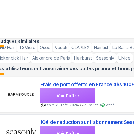
utiques similaires
HD Hair
T3Micro
Osée
Veuch
OLAPLEX
Hairlust
Le Bar à B
ickenbick Hair
Alexandre de Paris
Hairburst
Seasonly
UNice
s utilisateurs ont aussi aimé ces codes promo et bons p
Frais de port offerts en France dès 100
Voir l'offre
Expire le
31 déc. 2026
Utilisé
1
fois
Vérifié
10€ de réduction sur l'abonnement Sea
Voir l'offre