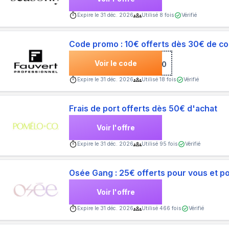
Expire le
31 déc. 2026
Utilisé
8
fois
Vérifié
Code promo : 10€ offerts dès 30€ de 
Voir le code
***10
Expire le
31 déc. 2026
Utilisé
18
fois
Vérifié
Frais de port offerts dès 50€ d'achat
Voir l'offre
Expire le
31 déc. 2026
Utilisé
95
fois
Vérifié
Osée Gang : 25€ offerts pour vous et p
Voir l'offre
Expire le
31 déc. 2026
Utilisé
466
fois
Vérifié