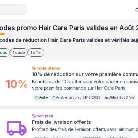
C
odes promo Hair Care Paris valides en Août
codes de réduction Hair Care Paris valides et vérifiés au
ous
1
code
1
offre
code promo
10% de réduction sur votre première com
10
%
Bénéficiez de 10% offerts sur votre panier en saisi
votre première commande sur Hair Care Paris
Vérifié
Valable jusqu'au
31/12/2026
Utilisé
2853
fois
bon plan
Frais de livraison offerts
Profitez des frais de livraison offerts sans minimum 