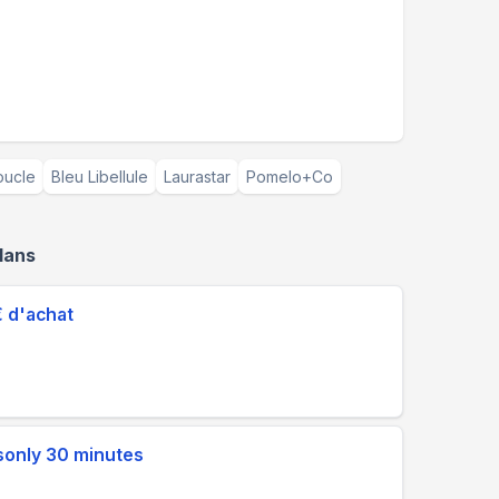
oucle
Bleu Libellule
Laurastar
Pomelo+Co
lans
€ d'achat
sonly 30 minutes