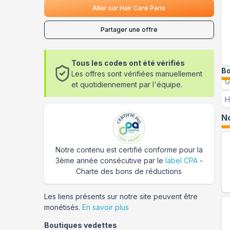
Aller sur
Hair Care Paris
Partager une offre
Tous les codes ont été vérifiés
Bo
Les offres sont vérifiées manuellement
G
et quotidiennement par l'équipe.
H
No
Notre contenu est certifié conforme pour la
3ème année consécutive par le
label CPA
-
Charte des bons de réductions
Les liens présents sur notre site peuvent être
monétisés.
En savoir plus
Boutiques vedettes