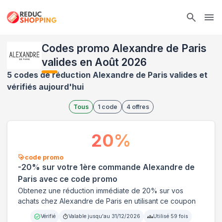
Ope
Codes promo Alexandre de Paris
valides en Août 2026
5 codes de réduction Alexandre de Paris valides et
vérifiés aujourd'hui
Tous
1
code
4
offres
20
%
code promo
-20% sur votre 1ère commande Alexandre de
Paris avec ce code promo
Obtenez une réduction immédiate de 20% sur vos
achats chez Alexandre de Paris en utilisant ce coupon
Vérifié
Valable jusqu'au
31/12/2026
Utilisé
59
fois