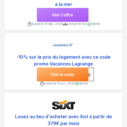
à la mer
Voir l'offre
Expire le
31 déc. 2026
Utilisé
90
fois
Vérifié
-10% sur le prix du logement avec ce code
promo Vacances Lagrange
Voir le code
***US
Expire le
31 oct. 2026
Vérifié
Louez au lieu d'acheter avec Sixt à partir de
379€ par mois