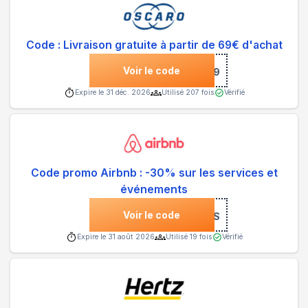
Code : Livraison gratuite à partir de 69€ d'achat
Voir le code
***69
Expire le
31 déc. 2026
Utilisé
207
fois
Vérifié
Code promo Airbnb : -30% sur les services et
événements
Voir le code
***PYSERVICES
Expire le
31 août 2026
Utilisé
19
fois
Vérifié