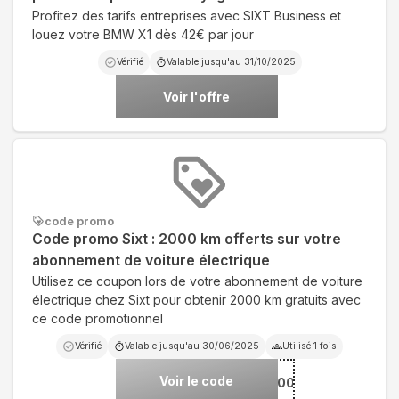
Profitez des tarifs entreprises avec SIXT Business et
louez votre BMW X1 dès 42€ par jour
Vérifié
Valable jusqu'au
31/10/2025
Voir l'offre
code promo
Code promo Sixt : 2000 km offerts sur votre
abonnement de voiture électrique
Utilisez ce coupon lors de votre abonnement de voiture
électrique chez Sixt pour obtenir 2000 km gratuits avec
ce code promotionnel
Vérifié
Valable jusqu'au
30/06/2025
Utilisé
1
fois
Voir le code
***ELECTRIQUE2000