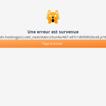
🙀
Une erreur est survenue
ts-cdn.hostingpics.net/_next/static/chunks/407-a97c1dbf09026ce8
Page d'accueil