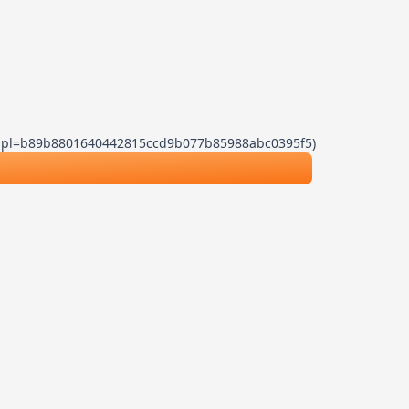
.js?dpl=b89b8801640442815ccd9b077b85988abc0395f5)