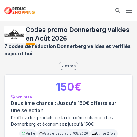
Ope
Codes promo Donnerberg valides
en Août 2026
7 codes de réduction Donnerberg valides et vérifiés
aujourd'hui
7
offres
150
€
bon plan
Deuxième chance : Jusqu'à 150€ offerts sur
une sélection
Profitez des produits de la deuxième chance chez
Donnerberg et économisez jusqu'à 150€
Vérifié
Valable jusqu'au
31/08/2026
Utilisé
2
fois