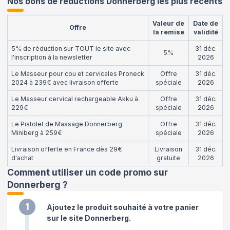
Nos bons de réductions Donnerberg les plus récents
Valeur de
Date de
Offre
la remise
validité
5% de réduction sur TOUT le site avec
31 déc.
5%
l'inscription à la newsletter
2026
Le Masseur pour cou et cervicales Proneck
Offre
31 déc.
2024 à 239€ avec livraison offerte
spéciale
2026
Le Masseur cervical rechargeable Akku à
Offre
31 déc.
229€
spéciale
2026
Le Pistolet de Massage Donnerberg
Offre
31 déc.
Miniberg à 259€
spéciale
2026
Livraison offerte en France dès 29€
Livraison
31 déc.
d'achat
gratuite
2026
Comment utiliser un code promo sur
Donnerberg
?
1
Ajoutez le produit souhaité à votre panier
sur le site Donnerberg.