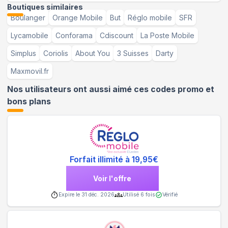
Boutiques similaires
Boulanger
Orange Mobile
But
Réglo mobile
SFR
Lycamobile
Conforama
Cdiscount
La Poste Mobile
Simplus
Coriolis
About You
3 Suisses
Darty
Maxmovil.fr
Nos utilisateurs ont aussi aimé ces codes promo et
bons plans
Forfait illimité à 19,95€
Voir l'offre
Expire le
31 déc. 2026
Utilisé
6
fois
Vérifié