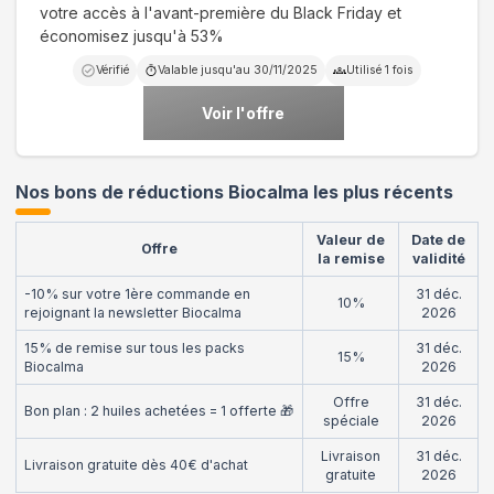
votre accès à l'avant-première du Black Friday et
économisez jusqu'à 53%
Vérifié
Valable jusqu'au
30/11/2025
Utilisé
1
fois
Voir l'offre
Nos bons de réductions Biocalma les plus récents
Valeur de
Date de
Offre
la remise
validité
-10% sur votre 1ère commande en
31 déc.
10%
rejoignant la newsletter Biocalma
2026
15% de remise sur tous les packs
31 déc.
15%
Biocalma
2026
Offre
31 déc.
Bon plan : 2 huiles achetées = 1 offerte 🎁
spéciale
2026
Livraison
31 déc.
Livraison gratuite dès 40€ d'achat
gratuite
2026