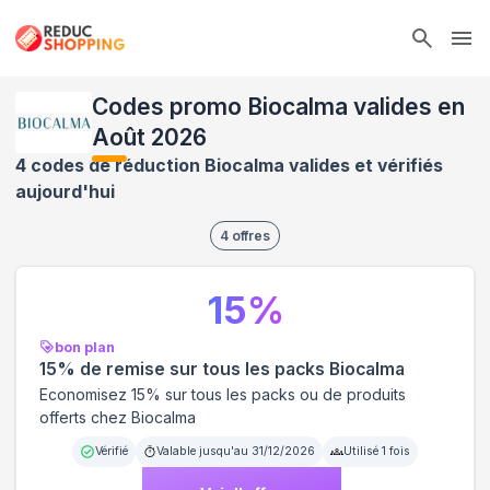
Ope
Codes promo Biocalma valides en
Août 2026
4 codes de réduction Biocalma valides et vérifiés
aujourd'hui
4
offres
15
%
bon plan
15% de remise sur tous les packs Biocalma
Economisez 15% sur tous les packs ou de produits
offerts chez Biocalma
Vérifié
Valable jusqu'au
31/12/2026
Utilisé
1
fois