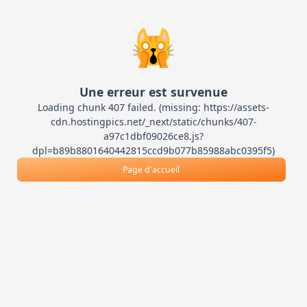
🙀
Une erreur est survenue
Loading chunk 407 failed. (missing: https://assets-
cdn.hostingpics.net/_next/static/chunks/407-
a97c1dbf09026ce8.js?
dpl=b89b8801640442815ccd9b077b85988abc0395f5)
Page d'accueil