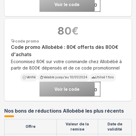
Voir le code
***0
80
€
code promo
Code promo Allobébé : 80€ offerts dès 800€
d'achats
Economisez 80€ sur votre commande chez Allobébé à
partir de 800€ dépensés et de ce code promotionnel
Vérifié
Valable jusqu'au
10/01/2024
Utilisé
1
fois
Voir le code
***PY80
Nos bons de réductions Allobébé les plus récents
Valeur de la
Date de
Offre
remise
validité