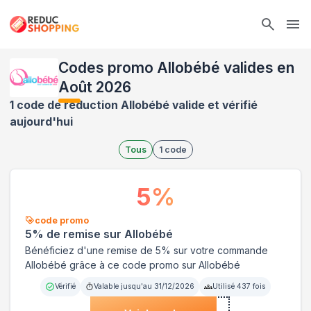
Ope
Codes promo Allobébé valides en
Août 2026
1 code de réduction Allobébé valide et vérifié
aujourd'hui
Tous
1
code
5
%
code promo
5% de remise sur Allobébé
Bénéficiez d'une remise de 5% sur votre commande
Allobébé grâce à ce code promo sur Allobébé
Vérifié
Valable jusqu'au
31/12/2026
Utilisé
437
fois