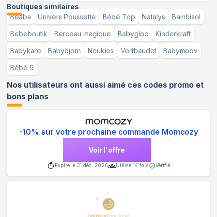
Boutiques similaires
Béaba
Univers Poussette
Bébé Top
Natalys
Bambisol
Bebeboutik
Berceau magique
Babygloo
Kinderkraft
Babykare
Babybjorn
Noukies
Vertbaudet
Babymoov
Bébé 9
Nos utilisateurs ont aussi aimé ces codes promo et
bons plans
-10% sur votre prochaine commande Momcozy
Voir l'offre
Expire le
31 déc. 2026
Utilisé
14
fois
Vérifié