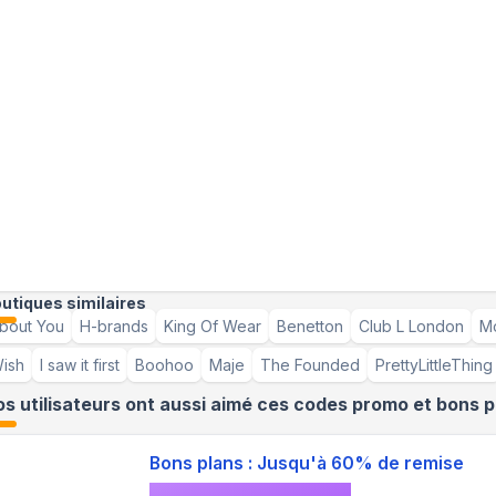
utiques similaires
bout You
H-brands
King Of Wear
Benetton
Club L London
Mo
ish
I saw it first
Boohoo
Maje
The Founded
PrettyLittleThing
s utilisateurs ont aussi aimé ces codes promo et bons p
Bons plans : Jusqu'à 60% de remise