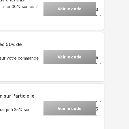
miser 30% sur les 2
Voir le code
***33
dès 50€ de
Voir le code
***5
 sur votre commande
sur l'article le
Voir le code
***5
jusqu'à 35% sur