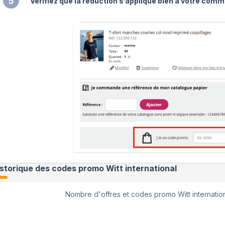
5
Vérifiez que la réduction s’applique bien à votre comm
istorique des codes promo
Witt international
Nombre d'offres et codes promo
Witt internatio