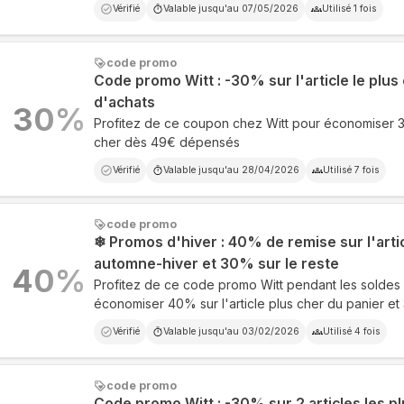
Vérifié
Valable jusqu'au
07/05/2026
Utilisé
1
fois
code promo
Code promo Witt : -30% sur l'article le plu
d'achats
30
%
Profitez de ce coupon chez Witt pour économiser 30%
cher dès 49€ dépensés
Vérifié
Valable jusqu'au
28/04/2026
Utilisé
7
fois
code promo
❄ Promos d'hiver : 40% de remise sur l'artic
automne-hiver et 30% sur le reste
40
%
Profitez de ce code promo Witt pendant les soldes 
économiser 40% sur l'article plus cher du panier et
Vérifié
Valable jusqu'au
03/02/2026
Utilisé
4
fois
code promo
Code promo Witt : -30% sur 2 articles les pl