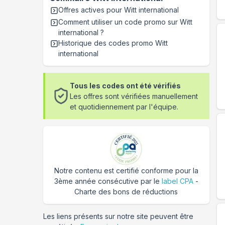
Offres actives pour
Witt international
Comment utiliser un code promo sur Witt
international
?
Historique des codes promo
Witt
international
Tous les codes ont été vérifiés
Les offres sont vérifiées manuellement
et quotidiennement par l'équipe.
Notre contenu est certifié conforme pour la
3ème année consécutive par le
label CPA
-
Charte des bons de réductions
Les liens présents sur notre site peuvent être