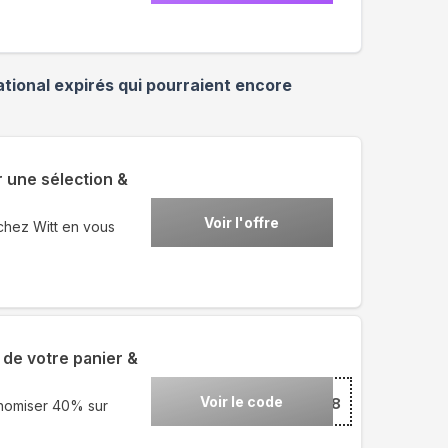
ational
expirés qui pourraient encore
 une sélection &
Voir l'offre
chez Witt en vous
 de votre panier &
Voir le code
***8
onomiser 40% sur