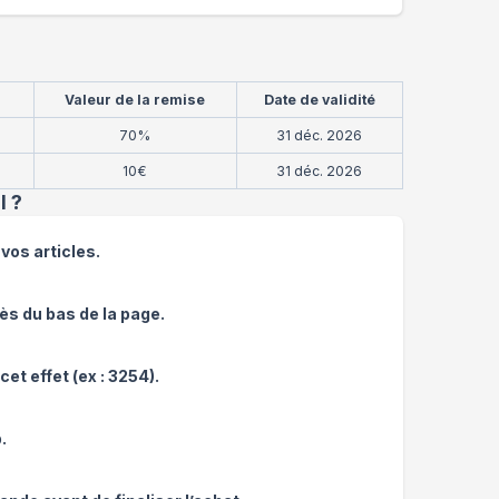
Valeur de la remise
Date de validité
70%
31 déc. 2026
10€
31 déc. 2026
l
?
vos articles.
ès du bas de la page.
et effet (ex : 3254).
.