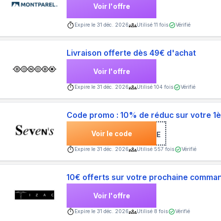
Voir l'offre
Expire le
31 déc. 2026
Utilisé
11
fois
Vérifié
Livraison offerte dès 49€ d'achat
Voir l'offre
Expire le
31 déc. 2026
Utilisé
104
fois
Vérifié
Code promo : 10% de réduc sur votre 
Voir le code
***COME
Expire le
31 déc. 2026
Utilisé
557
fois
Vérifié
10€ offerts sur votre prochaine comman
Voir l'offre
Expire le
31 déc. 2026
Utilisé
8
fois
Vérifié