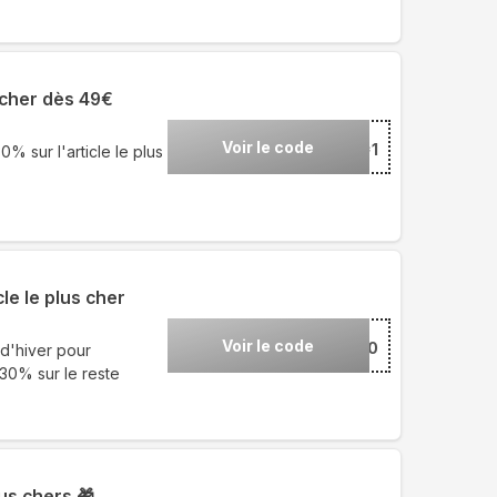
s cher dès 49€
Voir le code
***1
 sur l'article le plus
le le plus cher
Voir le code
***0
d'hiver pour
 30% sur le reste
us chers 🎁