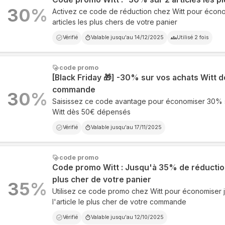
30
%
Activez ce code de réduction chez Witt pour écono
articles les plus chers de votre panier
Vérifié
Valable jusqu'au
14/12/2025
Utilisé
2
fois
code promo
[Black Friday 🎁] -30% sur vos achats Witt 
commande
30
%
Saisissez ce code avantage pour économiser 30%
Witt dès 50€ dépensés
Vérifié
Valable jusqu'au
17/11/2025
code promo
Code promo Witt : Jusqu'à 35% de réduction 
plus cher de votre panier
35
%
Utilisez ce code promo chez Witt pour économiser 
l'article le plus cher de votre commande
Vérifié
Valable jusqu'au
12/10/2025