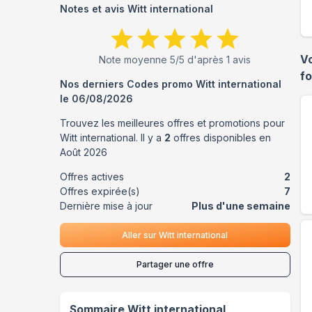
Notes et avis
Witt international
V
Note moyenne
5
/5 d'après
1
avis
f
Nos derniers Codes promo
Witt international
le
06/08/2026
Trouvez les meilleures offres et promotions pour
Witt international
. Il y a
2
offres disponibles en
Août
2026
Offres actives
2
Offres expirée(s)
7
Dernière mise à jour
Plus d'une semaine
Aller sur
Witt international
Partager une offre
Sommaire
Witt international