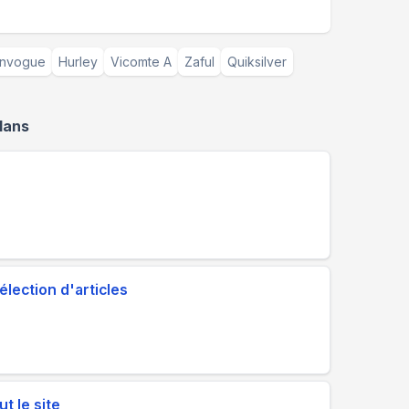
nvogue
Hurley
Vicomte A
Zaful
Quiksilver
lans
lection d'articles
t le site