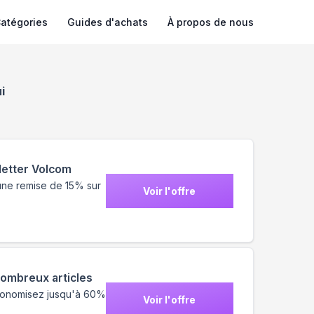
atégories
Guides d'achats
À propos de nous
i
sletter Volcom
 une remise de 15% sur
Voir l'offre
nombreux articles
économisez jusqu'à 60%
Voir l'offre