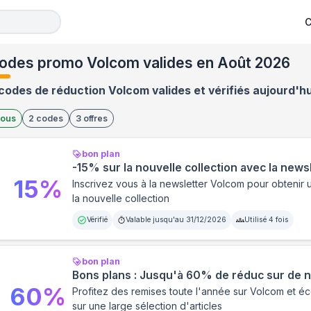
C
odes promo Volcom valides en Août 2026
codes de réduction Volcom valides et vérifiés aujourd'hu
ous
2
codes
3
offres
bon plan
-15% sur la nouvelle collection avec la new
15
%
Inscrivez vous à la newsletter Volcom pour obtenir
la nouvelle collection
Vérifié
Valable jusqu'au
31/12/2026
Utilisé
4
fois
bon plan
Bons plans : Jusqu'à 60% de réduc sur de 
60
%
Profitez des remises toute l'année sur Volcom et 
sur une large sélection d'articles