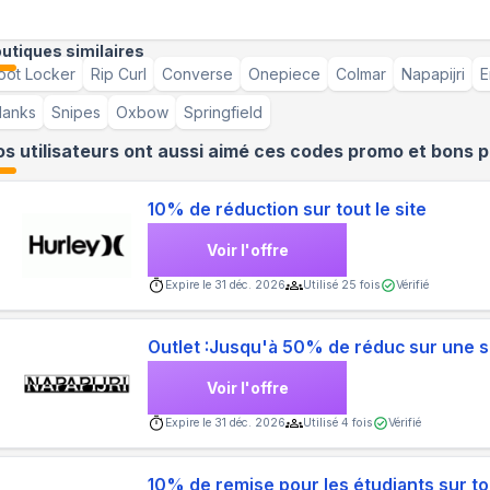
utiques similaires
oot Locker
Rip Curl
Converse
Onepiece
Colmar
Napapijri
E
lanks
Snipes
Oxbow
Springfield
s utilisateurs ont aussi aimé ces codes promo et bons p
10% de réduction sur tout le site
Voir l'offre
Expire le
31 déc. 2026
Utilisé
25
fois
Vérifié
Outlet :Jusqu'à 50% de réduc sur une sé
Voir l'offre
Expire le
31 déc. 2026
Utilisé
4
fois
Vérifié
10% de remise pour les étudiants sur tou