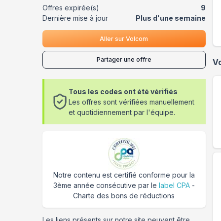
Offres expirée(s)
9
Dernière mise à jour
Plus d'une semaine
Aller sur
Volcom
Partager une offre
V
Tous les codes ont été vérifiés
Les offres sont vérifiées manuellement
et quotidiennement par l'équipe.
Notre contenu est certifié conforme pour la
3ème année consécutive par le
label CPA
-
Charte des bons de réductions
Les liens présents sur notre site peuvent être