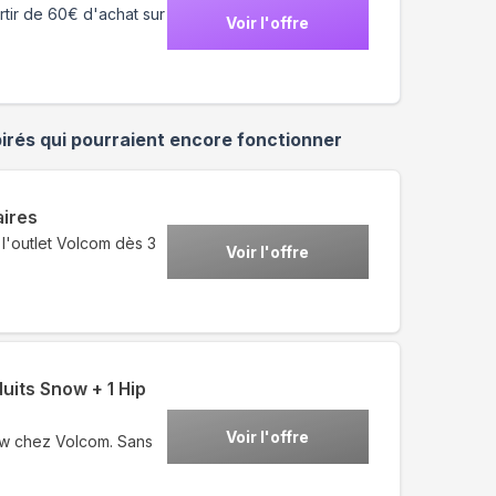
artir de 60€ d'achat sur
Voir l'offre
irés qui pourraient encore fonctionner
aires
l'outlet Volcom dès 3
Voir l'offre
uits Snow + 1 Hip
Voir l'offre
ow chez Volcom. Sans