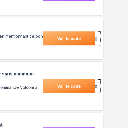
 en mentionnant ce bon
Voir le code
***COM10
te sans minimum
Voir le code
***COME10
e commande Volcom à
at