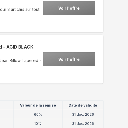
Voir l'offre
ur 3 articles sur tout
ed - ACID BLACK
Voir l'offre
Jean Billow Tapered -
Valeur de la remise
Date de validité
60%
31 déc. 2026
10%
31 déc. 2026