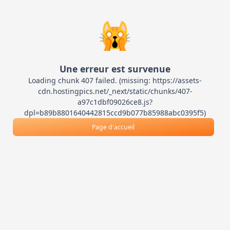
🙀
Une erreur est survenue
Loading chunk 407 failed. (missing: https://assets-
cdn.hostingpics.net/_next/static/chunks/407-
a97c1dbf09026ce8.js?
dpl=b89b8801640442815ccd9b077b85988abc0395f5)
Page d'accueil