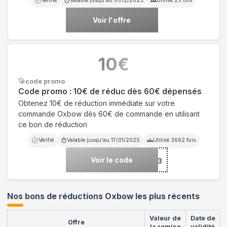
Vérifié
Valable jusqu'au
01/12/2025
Utilisé
23
fois
Voir l'offre
10
€
code promo
Code promo : 10€ de réduc dès 60€ dépensés
Obtenez 10€ de réduction immédiate sur votre
commande Oxbow dès 60€ de commande en utilisant
ce bon de réduction
Vérifié
Valable jusqu'au
17/01/2025
Utilisé
3662
fois
Voir le code
***IVOXB43
Nos bons de réductions Oxbow les plus récents
Valeur de
Date de
Offre
la remise
validité