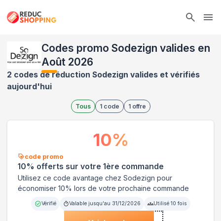
Ope
Codes promo Sodezign valides en
Août 2026
2 codes de réduction Sodezign valides et vérifiés
aujourd'hui
Tous
1
code
1
offre
10
%
code promo
10% offerts sur votre 1ère commande
Utilisez ce code avantage chez Sodezign pour
économiser 10% lors de votre prochaine commande
Vérifié
Valable jusqu'au
31/12/2026
Utilisé
10
fois