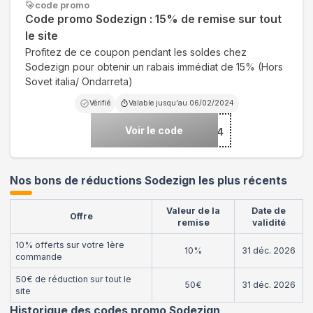
code promo
Code promo Sodezign : 15% de remise sur tout
le site
Profitez de ce coupon pendant les soldes chez
Sodezign pour obtenir un rabais immédiat de 15% (Hors
Sovet italia/ Ondarreta)
Vérifié
Valable jusqu'au
06/02/2024
Voir le code
***ER24
Nos bons de réductions Sodezign les plus récents
Valeur de la
Date de
Offre
remise
validité
10% offerts sur votre 1ère
10%
31 déc. 2026
commande
50€ de réduction sur tout le
50€
31 déc. 2026
site
Historique des codes promo
Sodezign