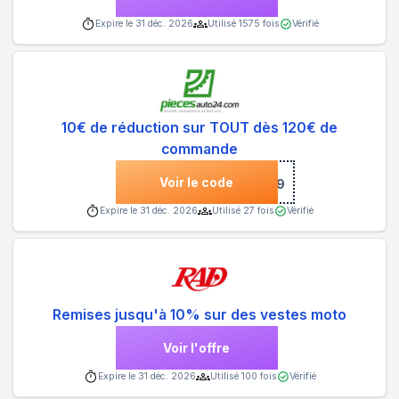
Expire le
31 déc. 2026
Utilisé
1575
fois
Vérifié
10€ de réduction sur TOUT dès 120€ de
commande
Voir le code
***64969
Expire le
31 déc. 2026
Utilisé
27
fois
Vérifié
Remises jusqu'à 10% sur des vestes moto
Voir l'offre
Expire le
31 déc. 2026
Utilisé
100
fois
Vérifié