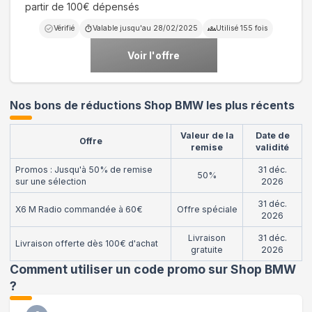
partir de 100€ dépensés
Vérifié
Valable jusqu'au
28/02/2025
Utilisé
155
fois
Voir l'offre
Nos bons de réductions Shop BMW les plus récents
Valeur de la
Date de
Offre
remise
validité
Promos : Jusqu'à 50% de remise
31 déc.
50%
sur une sélection
2026
31 déc.
X6 M Radio commandée à 60€
Offre spéciale
2026
Livraison
31 déc.
Livraison offerte dès 100€ d'achat
gratuite
2026
Comment utiliser un code promo sur Shop BMW
?