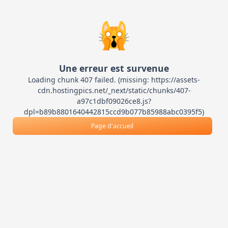
🙀
Une erreur est survenue
Loading chunk 407 failed. (missing: https://assets-
cdn.hostingpics.net/_next/static/chunks/407-
a97c1dbf09026ce8.js?
dpl=b89b8801640442815ccd9b077b85988abc0395f5)
Page d'accueil