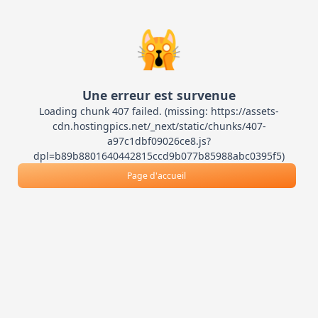
🙀
Une erreur est survenue
Loading chunk 407 failed. (missing: https://assets-
cdn.hostingpics.net/_next/static/chunks/407-
a97c1dbf09026ce8.js?
dpl=b89b8801640442815ccd9b077b85988abc0395f5)
Page d'accueil