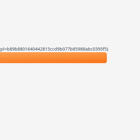
.js?dpl=b89b8801640442815ccd9b077b85988abc0395f5)