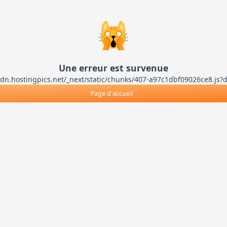
🙀
Une erreur est survenue
ts-cdn.hostingpics.net/_next/static/chunks/407-a97c1dbf09026ce8
Page d'accueil