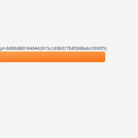
.js?dpl=b89b8801640442815ccd9b077b85988abc0395f5)