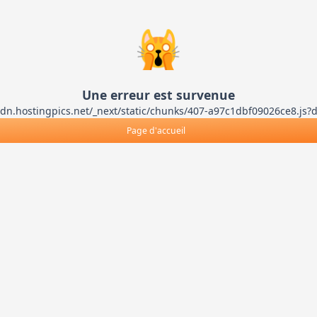
🙀
Une erreur est survenue
ts-cdn.hostingpics.net/_next/static/chunks/407-a97c1dbf09026ce8
Page d'accueil