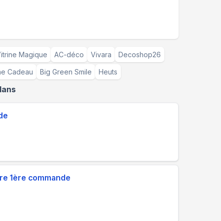
itrine Magique
AC-déco
Vivara
Decoshop26
e Cadeau
Big Green Smile
Heuts
lans
de
otre 1ère commande