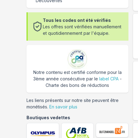
Découvertes
Tous les codes ont été vérifiés
Les offres sont vérifiées manuellement
et quotidiennement par l'équipe.
Notre contenu est certifié conforme pour la
3ème année consécutive par le
label CPA
-
Charte des bons de réductions
Les liens présents sur notre site peuvent être
monétisés.
En savoir plus
Boutiques vedettes