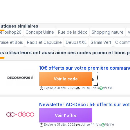
utiques similaires
elloshop26
Concept Usine
Rue de la déco
Shopping nature
V
raise et Bois
Radis et Capucine
DeubaXXL
Gamm Vert
C comm
s utilisateurs ont aussi aimé ces codes promo et bons p
10€ offerts sur votre première comman
Voir le code
***COME
Expire le
31 déc. 2026
Utilisé
8
fois
Vérifié
Newsletter AC-Déco : 5€ offerts sur v
Voir l'offre
Expire le
31 déc. 2026
Utilisé
44
fois
Vérifié