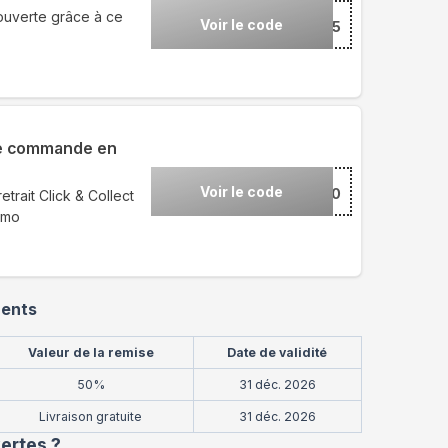
ouverte grâce à ce
Voir le code
***A15
re commande en
Voir le code
***AN10
rait Click & Collect
omo
cents
Valeur de la remise
Date de validité
50%
31 déc. 2026
Livraison gratuite
31 déc. 2026
ertes
?