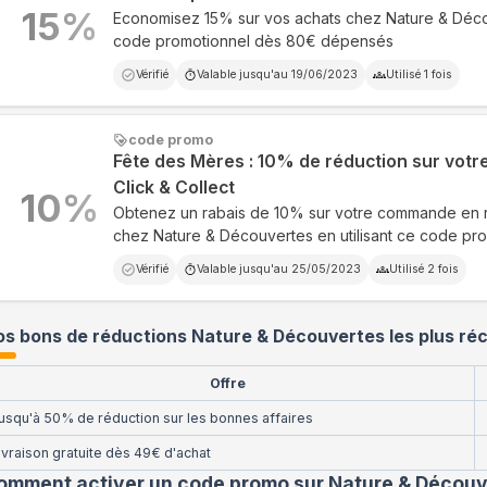
15
%
Economisez 15% sur vos achats chez Nature & Déc
code promotionnel dès 80€ dépensés
Vérifié
Valable jusqu'au
19/06/2023
Utilisé
1
fois
code promo
Fête des Mères : 10% de réduction sur vot
Click & Collect
10
%
Obtenez un rabais de 10% sur votre commande en ret
chez Nature & Découvertes en utilisant ce code pr
Vérifié
Valable jusqu'au
25/05/2023
Utilisé
2
fois
s bons de réductions Nature & Découvertes les plus ré
Offre
usqu'à 50% de réduction sur les bonnes affaires
ivraison gratuite dès 49€ d'achat
omment activer un code promo sur Nature & Découv