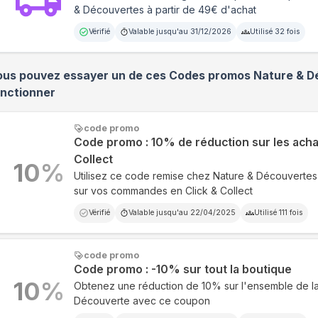
& Découvertes à partir de 49€ d'achat
Vérifié
Valable jusqu'au
31/12/2026
Utilisé
32
fois
ous pouvez essayer un de ces Codes promos
Nature & D
onctionner
code promo
Code promo : 10% de réduction sur les acha
Collect
10
%
Utilisez ce code remise chez Nature & Découverte
sur vos commandes en Click & Collect
Vérifié
Valable jusqu'au
22/04/2025
Utilisé
111
fois
code promo
Code promo : -10% sur tout la boutique
10
%
Obtenez une réduction de 10% sur l'ensemble de la
Découverte avec ce coupon