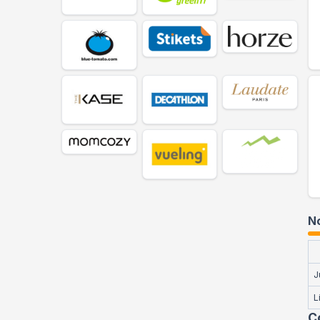
No
J
L
C