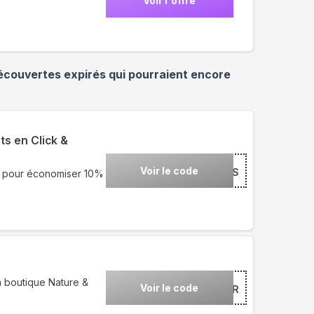
Voir l'offre
écouvertes
expirés qui pourraient encore
ts en Click &
Voir le code
***UES
s pour économiser 10%
 boutique Nature &
Voir le code
***WER