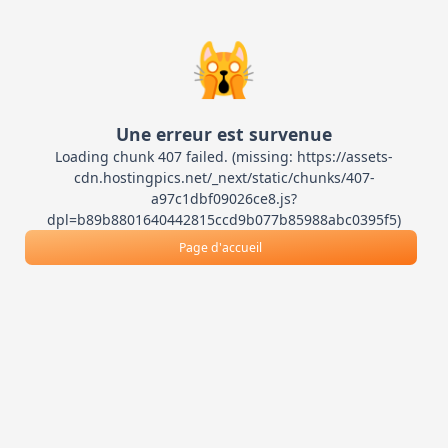
🙀
Une erreur est survenue
Loading chunk 407 failed. (missing: https://assets-
cdn.hostingpics.net/_next/static/chunks/407-
a97c1dbf09026ce8.js?
dpl=b89b8801640442815ccd9b077b85988abc0395f5)
Page d'accueil