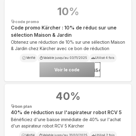
10
%
code promo
Code promo Kärcher : 10% de réduc sur une
sélection Maison & Jardin
Obtenez une réduction de 10% sur une sélection Maison
& Jardin chez Kärcher avec ce bon de réduction
Vérifié
Valable jusqu'au
03/11/2025
Utilisé
4
fois
Voir le code
***NVENUE4%GP4542
40
%
bon plan
40% de réduction sur l'aspirateur robot RCV 5
Bénéficiez d'une baisse immédiate de 40% sur l'achat
d'un aspirateur robot RCV 5 Kärcher
Vérifié
Valable jusqu'au
31/03/2025
Utilisé
2
fois