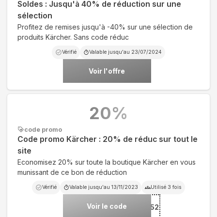
Soldes : Jusqu'à 40% de réduction sur une
sélection
Profitez de remises jusqu'à -40% sur une sélection de
produits Kärcher. Sans code réduc
Vérifié
Valable jusqu'au
23/07/2024
Voir l'offre
20
%
code promo
Code promo Kärcher : 20% de réduc sur tout le
site
Economisez 20% sur toute la boutique Kärcher en vous
munissant de ce bon de réduction
Vérifié
Valable jusqu'au
13/11/2023
Utilisé
3
fois
Voir le code
***Z20%AKF208752