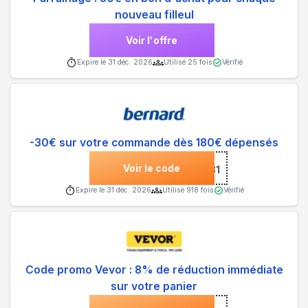
nouveau filleul
Voir l'offre
Expire le
31 déc. 2026
Utilisé
25
fois
Vérifié
-30€ sur votre commande dès 180€ dépensés
Voir le code
***M31
Expire le
31 déc. 2026
Utilisé
918
fois
Vérifié
Code promo Vevor : 8% de réduction immédiate
sur votre panier