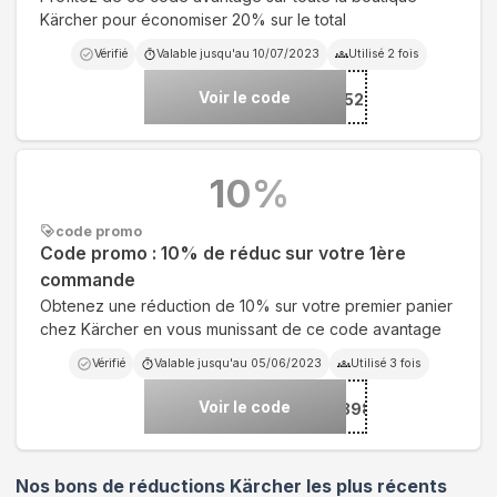
Kärcher pour économiser 20% sur le total
Vérifié
Valable jusqu'au
10/07/2023
Utilisé
2
fois
Voir le code
***Z20%AKF208752
10
%
code promo
Code promo : 10% de réduc sur votre 1ère
commande
Obtenez une réduction de 10% sur votre premier panier
chez Kärcher en vous munissant de ce code avantage
Vérifié
Valable jusqu'au
05/06/2023
Utilisé
3
fois
Voir le code
***NVENUEPRO71398
Nos bons de réductions Kärcher les plus récents