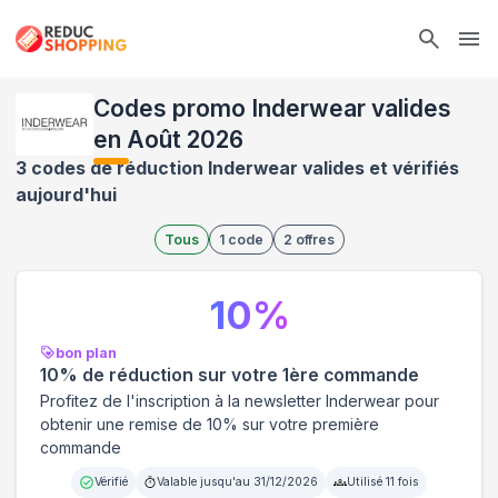
Ope
Codes promo Inderwear valides
en Août 2026
3 codes de réduction Inderwear valides et vérifiés
aujourd'hui
Tous
1
code
2
offres
10
%
bon plan
10% de réduction sur votre 1ère commande
Profitez de l'inscription à la newsletter Inderwear pour
obtenir une remise de 10% sur votre première
commande
Vérifié
Valable jusqu'au
31/12/2026
Utilisé
11
fois