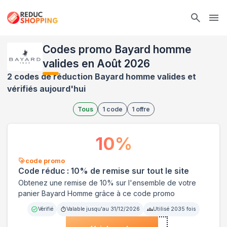
Ope
Codes promo Bayard homme
valides en Août 2026
2 codes de réduction Bayard homme valides et
vérifiés aujourd'hui
Tous
1
code
1
offre
10
%
code promo
Code réduc : 10% de remise sur tout le site
Obtenez une remise de 10% sur l'ensemble de votre
panier Bayard Homme grâce à ce code promo
Vérifié
Valable jusqu'au
31/12/2026
Utilisé
2035
fois