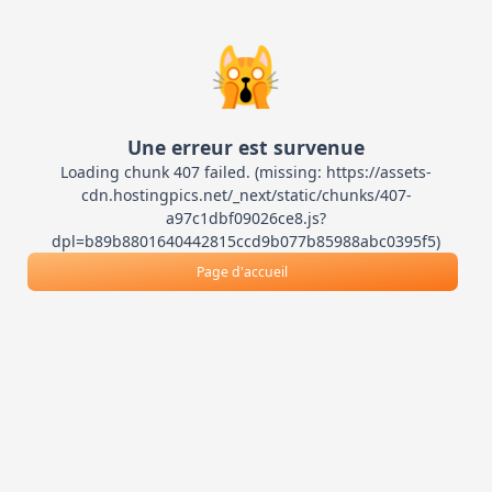
🙀
Une erreur est survenue
Loading chunk 407 failed. (missing: https://assets-
cdn.hostingpics.net/_next/static/chunks/407-
a97c1dbf09026ce8.js?
dpl=b89b8801640442815ccd9b077b85988abc0395f5)
Page d'accueil