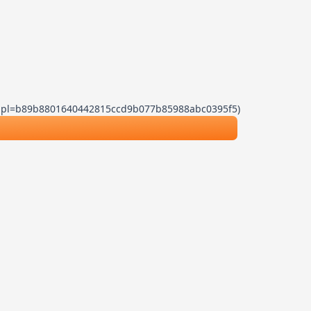
.js?dpl=b89b8801640442815ccd9b077b85988abc0395f5)