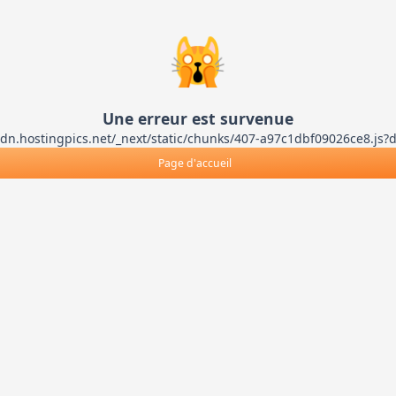
🙀
Une erreur est survenue
ts-cdn.hostingpics.net/_next/static/chunks/407-a97c1dbf09026ce8
Page d'accueil