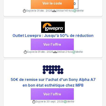
Voir le code
***10
Expire le
31 déc. 2026
Utilisé
141
fois
Vérifié
Outlet Lowepro : Jusqu'à 50% de réduction
Voir l'offre
Expire le
31 déc. 2026
Utilisé
2
fois
Vérifié
50€ de remise sur l'achat d'un Sony Alpha A7
en bon état esthétique chez MPB
Voir l'offre
Expire le
30 sept. 2026
Vérifié