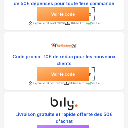
de 50€ dépensés pour toute 1ère commande
Voir le code
***LO10
Expire le
31 août 2026
Utilisé
1
fois
Vérifié
Code promo : 10€ de réduc pour les nouveaux
clients
Voir le code
***COME
Expire le
31 déc. 2026
Utilisé
4
fois
Vérifié
Livraison gratuite et rapide offerte dès 50€
d'achat