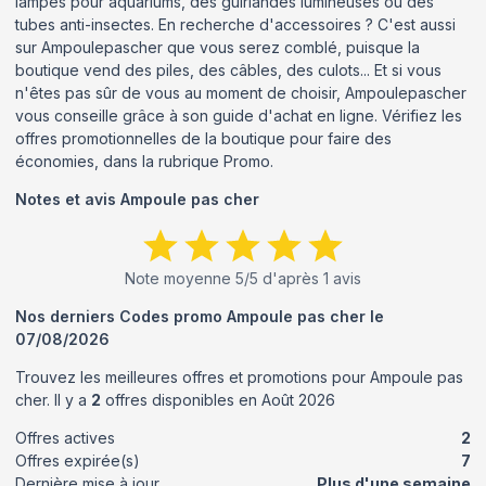
lampes pour aquariums, des guirlandes lumineuses ou des
tubes anti-insectes. En recherche d'accessoires ? C'est aussi
sur Ampoulepascher que vous serez comblé, puisque la
boutique vend des piles, des câbles, des culots... Et si vous
n'êtes pas sûr de vous au moment de choisir, Ampoulepascher
vous conseille grâce à son guide d'achat en ligne. Vérifiez les
offres promotionnelles de la boutique pour faire des
économies, dans la rubrique Promo.
Notes et avis
Ampoule pas cher
Note moyenne
5
/5 d'après
1
avis
Nos derniers Codes promo
Ampoule pas cher
le
07/08/2026
Trouvez les meilleures offres et promotions pour
Ampoule pas
cher
. Il y a
2
offres disponibles en
Août
2026
Offres actives
2
Offres expirée(s)
7
Dernière mise à jour
Plus d'une semaine