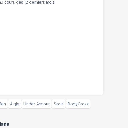
u cours des 12 derniers mois
 Men
Aigle
Under Armour
Sorel
BodyCross
lans