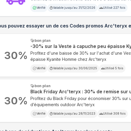
Vérifié
Valable jusqu'au
31/12/2026
Utilisé
227
fois
ous pouvez essayer un de ces Codes promos
Arc'teryx
e
bon plan
-30% sur la Veste à capuche peu épaisse 
30
%
Profitez d'une baisse de 30% sur l'achat d'une Ve
épaisse Kyanite Homme chez Arc'teryx
Vérifié
Valable jusqu'au
30/06/2025
Utilisé
5
fois
bon plan
Black Friday Arc'teryx : 30% de remise sur 
30
%
Profitez du Black Friday pour économiser 30% sur 
d’équipements outdoor Arc'teryx
Vérifié
Valable jusqu'au
28/11/2023
Utilisé
308
fois