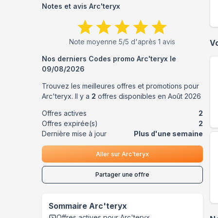
Notes et avis
Arc'teryx
Note moyenne
5
/5 d'après
1
avis
V
Nos derniers Codes promo
Arc'teryx
le
09/08/2026
Trouvez les meilleures offres et promotions pour
Arc'teryx
. Il y a
2
offres disponibles en
Août
2026
Offres actives
2
Offres expirée(s)
2
Dernière mise à jour
Plus d'une semaine
Aller sur
Arc'teryx
Partager une offre
Sommaire
Arc'teryx
Offres actives pour
Arc'teryx