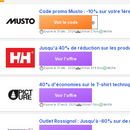
Code promo Musto : -10% sur votre 1è
Voir le code
***COME10
Expire le
31 déc. 2026
Utilisé
2
fois
Vérifié
Jusqu'à 40% de réduction sur les produ
Voir l'offre
Expire le
31 déc. 2026
Utilisé
479
fois
Vérifié
40% d'économies sur le T-shirt tech
Voir l'offre
Expire le
31 août 2026
Utilisé
1
fois
Vérifié
Outlet Rossignol : Jusqu'à -60% sur d