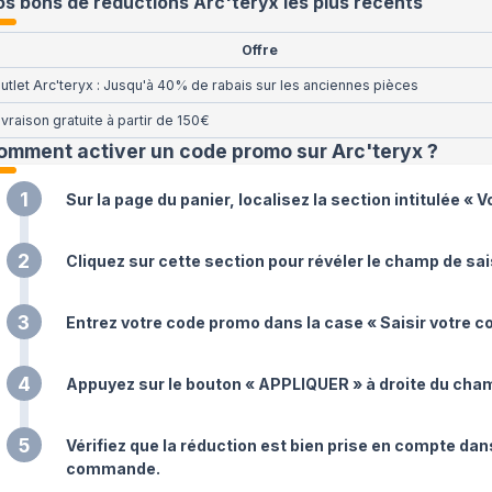
s bons de réductions Arc'teryx les plus récents
Offre
utlet Arc'teryx : Jusqu'à 40% de rabais sur les anciennes pièces
ivraison gratuite à partir de 150€
omment activer un code promo sur Arc'teryx
?
1
Sur la page du panier, localisez la section intitulée 
2
Cliquez sur cette section pour révéler le champ de sai
3
Entrez votre code promo dans la case « Saisir votre c
4
Appuyez sur le bouton « APPLIQUER » à droite du cham
5
Vérifiez que la réduction est bien prise en compte dan
commande.