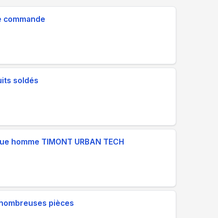
re commande
its soldés
nique homme TIMONT URBAN TECH
e nombreuses pièces