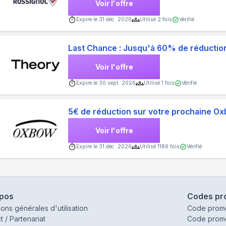
Voir l'offre
Expire le
31 déc. 2026
Utilisé
2
fois
Vérifié
Last Chance : Jusqu'à 60% de réducti
Voir l'offre
Expire le
30 sept. 2026
Utilisé
1
fois
Vérifié
5€ de réduction sur votre prochaine Oxb
Voir l'offre
Expire le
31 déc. 2026
Utilisé
1186
fois
Vérifié
opos
Codes pr
ions générales d'utilisation
Code prom
t / Partenariat
Code prom