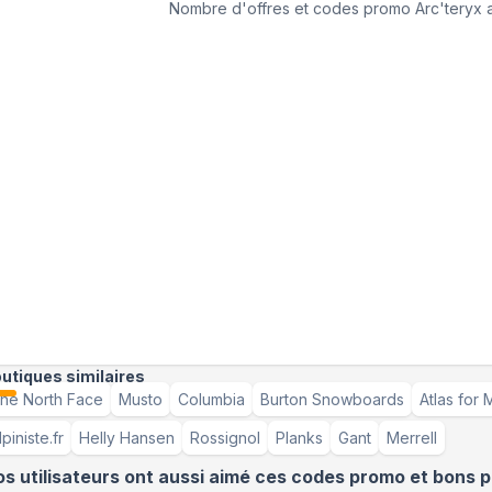
Nombre d'offres et codes promo
Arc'teryx
a
utiques similaires
he North Face
Musto
Columbia
Burton Snowboards
Atlas for
lpiniste.fr
Helly Hansen
Rossignol
Planks
Gant
Merrell
s utilisateurs ont aussi aimé ces codes promo et bons p