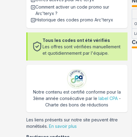
No
Comment activer un code promo sur
Arc'teryx
?
Historique des codes promo
Arc'teryx
O
L
Tous les codes ont été vérifiés
C
Les offres sont vérifiées manuellement
et quotidiennement par l'équipe.
Notre contenu est certifié conforme pour la
3ème année consécutive par le
label CPA
-
Charte des bons de réductions
Les liens présents sur notre site peuvent être
monétisés.
En savoir plus
Boutiques vedettes