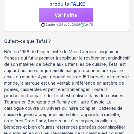
produits FALKE
Voir l'offre
Expire le
24 août 2026
Vérifié
Qu'est-ce que
Tefal
?
Née en 1956 de l'ingéniosité de Marc Grégoire, ingénieur
français qui fut le premier à appliquer le revêtement antiadhésif
de son matériel de pêche aux ustensiles de cuisine, Tefal est
aujourd'hui une marque emblématique reconnue aux quatre
coins du monde. Ayant déposé plus de 150 brevets à travers le
monde, la marque est une véritable référence en matière de
poêles, casseroles et petit électroménager. Toute la
production française de Tefal est réalisée dans deux usines :
Tournus en Bourgogne et Rumilly en Haute-Savoie. Le
catalogue couvre un univers culinaire complet : batteries de
cuisine Ingenio à poignées amovibles, appareils à raclette,
crêpières Crep'Party, barbecues électriques, bouilloires,
blenders et bien d'autres références pensées pour simplifier
le quotidien en cuisine. L'ensemble de la gamme est couvert