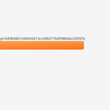
.js?dpl=b89b8801640442815ccd9b077b85988abc0395f5)