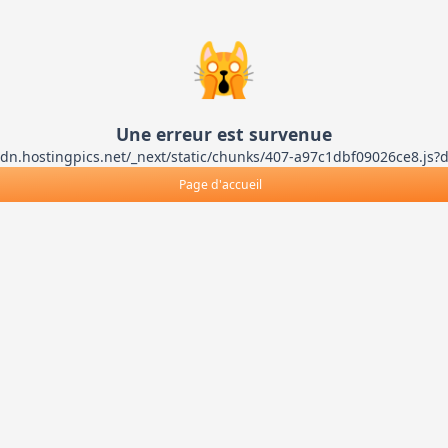
🙀
Une erreur est survenue
ts-cdn.hostingpics.net/_next/static/chunks/407-a97c1dbf09026ce8
Page d'accueil