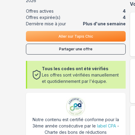
2026
V
Offres actives
4
Offres expirée(s)
4
Dernière mise à jour
Plus d'une semaine
Aller sur
Tapis Chic
Partager une offre
Tous les codes ont été vérifiés
Les offres sont vérifiées manuellement
et quotidiennement par l'équipe.
Notre contenu est certifié conforme pour la
3ème année consécutive par le
label CPA
-
Charte des bons de réductions