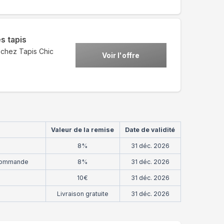
s tapis
 chez Tapis Chic
Voir l'offre
Valeur de la remise
Date de validité
8%
31 déc. 2026
 commande
8%
31 déc. 2026
10€
31 déc. 2026
Livraison gratuite
31 déc. 2026