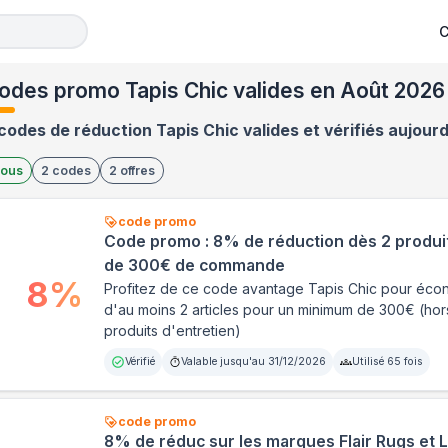
C
odes promo Tapis Chic valides en Août 2026
codes de réduction Tapis Chic valides et vérifiés aujourd
ous
2
codes
2
offres
code promo
Code promo : 8% de réduction dès 2 produit
de 300€ de commande
8
%
Profitez de ce code avantage Tapis Chic pour écon
d'au moins 2 articles pour un minimum de 300€ (hor
produits d'entretien)
Vérifié
Valable jusqu'au
31/12/2026
Utilisé
65
fois
code promo
8% de réduc sur les marques Flair Rugs et L