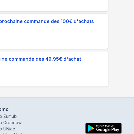
re prochaine commande dès 100€ d'achats
haine commande dès 49,95€ d'achat
omo
o Zumub
o Greenowl
o UNice