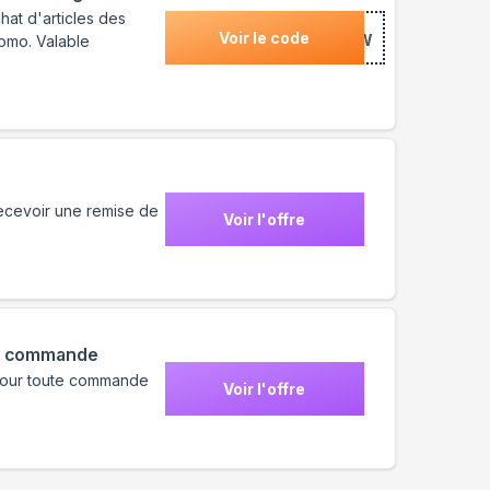
at d'articles des
Voir le code
***CHICNEW
omo. Valable
recevoir une remise de
Voir l'offre
de commande
e pour toute commande
Voir l'offre