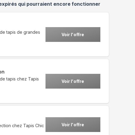
expirés qui pourraient encore fonctionner
 de tapis de grandes
Voir l'offre
on
 de tapis chez Tapis
Voir l'offre
Voir l'offre
ection chez Tapis Chic