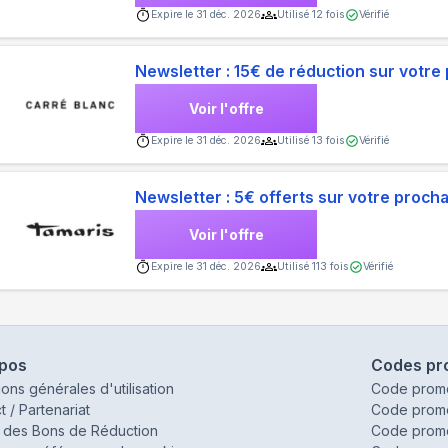
Expire le
31 déc. 2026
Utilisé
12
fois
Vérifié
Newsletter : 15€ de réduction sur vot
Voir l'offre
Expire le
31 déc. 2026
Utilisé
13
fois
Vérifié
Newsletter : 5€ offerts sur votre proc
Voir l'offre
Expire le
31 déc. 2026
Utilisé
113
fois
Vérifié
opos
Codes pr
ions générales d'utilisation
Code prom
t / Partenariat
Code prom
 des Bons de Réduction
Code prom