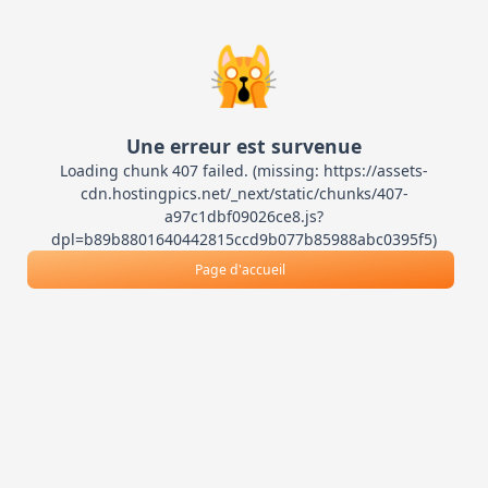
🙀
Une erreur est survenue
Loading chunk 407 failed. (missing: https://assets-
cdn.hostingpics.net/_next/static/chunks/407-
a97c1dbf09026ce8.js?
dpl=b89b8801640442815ccd9b077b85988abc0395f5)
Page d'accueil