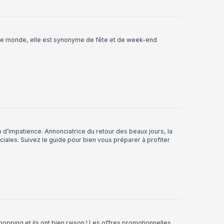
le monde, elle est synonyme de fête et de week-end
impatience. Annonciatrice du retour des beaux jours, la
les. Suivez le guide pour bien vous préparer à profiter
opping et ils ont bien raison ! Les offres promotionnelles