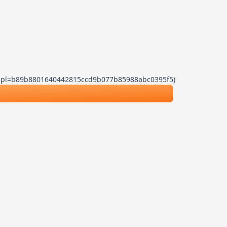
.js?dpl=b89b8801640442815ccd9b077b85988abc0395f5)