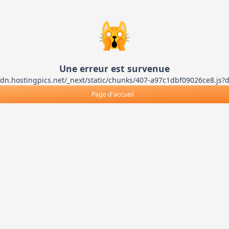
🙀
Une erreur est survenue
ts-cdn.hostingpics.net/_next/static/chunks/407-a97c1dbf09026ce8
Page d'accueil