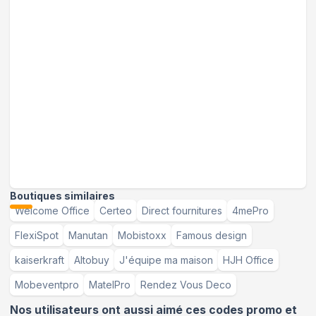
Boutiques similaires
Welcome Office
Certeo
Direct fournitures
4mePro
FlexiSpot
Manutan
Mobistoxx
Famous design
kaiserkraft
Altobuy
J'équipe ma maison
HJH Office
Mobeventpro
MatelPro
Rendez Vous Deco
Nos utilisateurs ont aussi aimé ces codes promo et