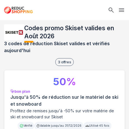
Ope
Codes promo Skiset valides en
Août 2026
3 codes de réduction Skiset valides et vérifiés
aujourd'hui
3
offres
50
%
bon plan
Jusqu'à 50% de réduction sur le matériel de ski
et snowboard
Profitez de remises jusqu'à -50% sur votre matérie de
ski et snowboard sur Skiset
Vérifié
Valable jusqu'au
31/12/2026
Utilisé
45
fois