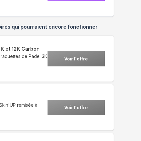
irés qui pourraient encore fonctionner
3K et 12K Carbon
 raquettes de Padel 3K
Voir l'offre
 Skin'UP remisée à
Voir l'offre