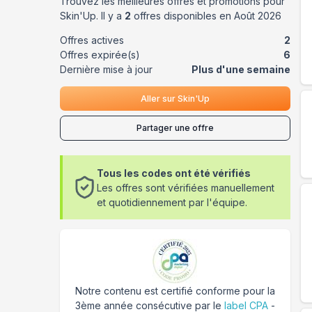
Trouvez les meilleures offres et promotions pour
Skin'Up
. Il y a
2
offres disponibles en
Août
2026
Offres actives
2
Offres expirée(s)
6
Dernière mise à jour
Plus d'une semaine
Aller sur
Skin'Up
Partager une offre
Tous les codes ont été vérifiés
Les offres sont vérifiées manuellement
et quotidiennement par l'équipe.
Notre contenu est certifié conforme pour la
3ème année consécutive par le
label CPA
-