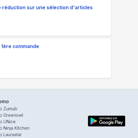
réduction sur une sélection d'articles
re 1ère commande
omo
o Zumub
o Greenowl
o UNice
 Ninja Kitchen
 Laurastar