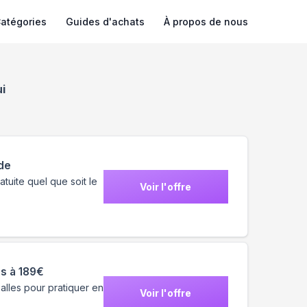
atégories
Guides d'achats
À propos de nous
i
de
atuite quel que soit le
Voir l'offre
es à 189€
balles pour pratiquer en
Voir l'offre