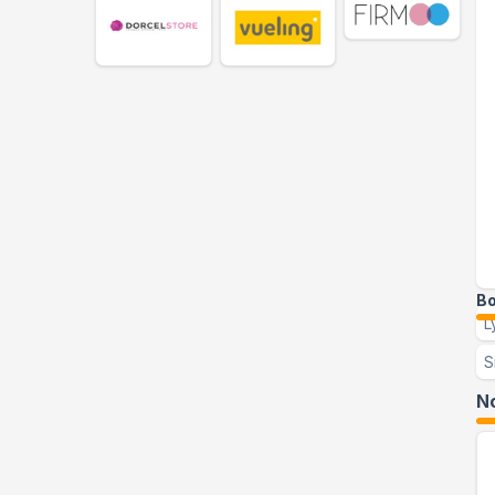
Bo
L
S
No