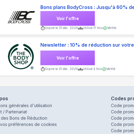
Bons plans BodyCross : Jusqu'à 60% de 
Voir l'offre
Expire le
31 déc. 2026
Utilisé
17
fois
Vérifié
Newsletter : 10% de réduction sur vot
Voir l'offre
Expire le
31 déc. 2026
Utilisé
4
fois
Vérifié
opos
Codes pr
ions générales d'utilisation
Code prom
t / Partenariat
Code prom
 des Bons de Réduction
Code prom
vos préférences de cookies
Code promo
Code promo