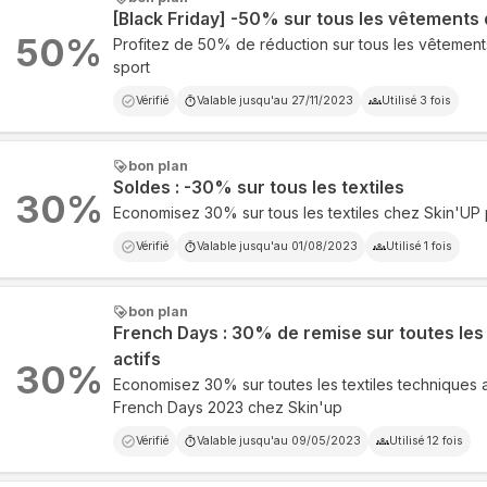
[Black Friday] -50% sur tous les vêtements
50
%
Profitez de 50% de réduction sur tous les vêtemen
sport
Vérifié
Valable jusqu'au
27/11/2023
Utilisé
3
fois
bon plan
Soldes : -30% sur tous les textiles
30
%
Economisez 30% sur tous les textiles chez Skin'UP 
Vérifié
Valable jusqu'au
01/08/2023
Utilisé
1
fois
bon plan
French Days : 30% de remise sur toutes les 
actifs
30
%
Economisez 30% sur toutes les textiles techniques a
French Days 2023 chez Skin'up
Vérifié
Valable jusqu'au
09/05/2023
Utilisé
12
fois