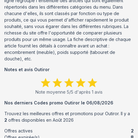
ligne regroupe l'ensemble des articles qui sont également
répertoriés dans les différentes catégories du menu. Dans
chacune d'elles, ils sont classés par fonction ou type de
produits, ce qui vous permet d'afficher rapidement le produit
souhaité, sans vous égarer dans les différentes rubriques. La
richesse du site offre l'opportunité de comparer plusieurs
produits pour un même usage. La fiche descriptive de chaque
article fournit les détails à connaître avant un achat :
encombrement (meuble), poids supporté (tabouret de
douche), etc.
Notes et avis
Outiror
Note moyenne
5
/5 d'après
1
avis
Nos derniers Codes promo
Outiror
le
06/08/2026
Trouvez les meilleures offres et promotions pour
Outiror
. Il y a
2
offres disponibles en
Août
2026
Offres actives
2
Offres expirée(s)
8