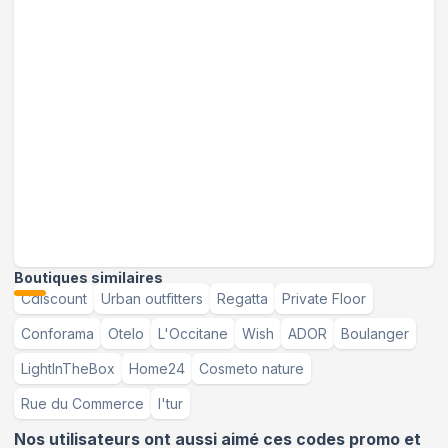
Boutiques similaires
Cdiscount
Urban outfitters
Regatta
Private Floor
Conforama
Otelo
L'Occitane
Wish
ADOR
Boulanger
LightInTheBox
Home24
Cosmeto nature
Rue du Commerce
l'tur
Nos utilisateurs ont aussi aimé ces codes promo et