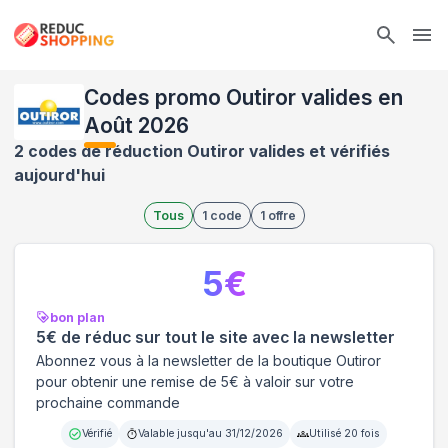
Ope
Codes promo Outiror valides en
Août 2026
2 codes de réduction Outiror valides et vérifiés
aujourd'hui
Tous
1
code
1
offre
5
€
bon plan
5€ de réduc sur tout le site avec la newsletter
Abonnez vous à la newsletter de la boutique Outiror
pour obtenir une remise de 5€ à valoir sur votre
prochaine commande
Vérifié
Valable jusqu'au
31/12/2026
Utilisé
20
fois