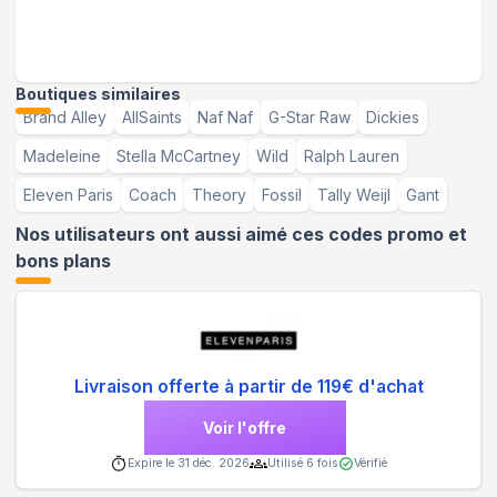
Boutiques similaires
Brand Alley
AllSaints
Naf Naf
G-Star Raw
Dickies
Madeleine
Stella McCartney
Wild
Ralph Lauren
Eleven Paris
Coach
Theory
Fossil
Tally Weijl
Gant
Nos utilisateurs ont aussi aimé ces codes promo et
bons plans
Livraison offerte à partir de 119€ d'achat
Voir l'offre
Expire le
31 déc. 2026
Utilisé
6
fois
Vérifié