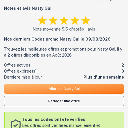
Notes et avis
Nasty Gal
Note moyenne
5
/5 d'après
1
avis
Nos derniers Codes promo
Nasty Gal
le
09/08/2026
Trouvez les meilleures offres et promotions pour
Nasty Gal
. Il y
a
2
offres disponibles en
Août
2026
Offres actives
2
Offres expirée(s)
3
Dernière mise à jour
Plus d'une semaine
Aller sur
Nasty Gal
Partager une offre
Tous les codes ont été vérifiés
Les offres sont vérifiées manuellement et