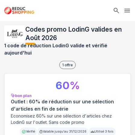
Ope
Codes promo LodinG valides en
Août 2026
1 code de réduction LodinG valide et vérifié
aujourd'hui
1
offre
60
%
bon plan
Outlet : 60% de réduction sur une sélection
d'articles en fin de série
Economisez 60% sur une sélection d'articles chez
LodinG sur l'outlet. Sans code promo
Vérifié
Valable jusqu'au
31/12/2026
Utilisé
3
fois