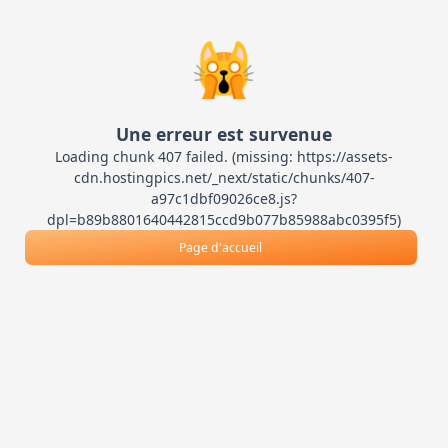
🙀
Une erreur est survenue
Loading chunk 407 failed. (missing: https://assets-
cdn.hostingpics.net/_next/static/chunks/407-
a97c1dbf09026ce8.js?
dpl=b89b8801640442815ccd9b077b85988abc0395f5)
Page d'accueil