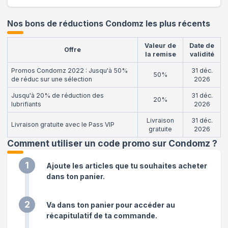
Nos bons de réductions Condomz les plus récents
Valeur de
Date de
Offre
la remise
validité
Promos Condomz 2022 : Jusqu'à 50%
31 déc.
50%
de réduc sur une sélection
2026
Jusqu'à 20% de réduction des
31 déc.
20%
lubrifiants
2026
Livraison
31 déc.
Livraison gratuite avec le Pass VIP
gratuite
2026
Comment utiliser un code promo sur Condomz
?
1
Ajoute les articles que tu souhaites acheter
dans ton panier.
2
Va dans ton panier pour accéder au
récapitulatif de ta commande.