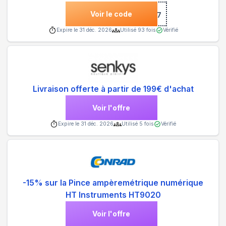
Voir le code
***697
Expire le
31 déc. 2026
Utilisé
93
fois
Vérifié
Livraison offerte à partir de 199€ d'achat
Voir l'offre
Expire le
31 déc. 2026
Utilisé
5
fois
Vérifié
-15% sur la Pince ampèremétrique numérique
HT Instruments HT9020
Voir l'offre