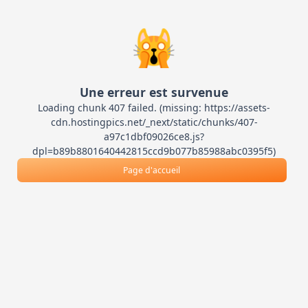
🙀
Une erreur est survenue
Loading chunk 407 failed. (missing: https://assets-
cdn.hostingpics.net/_next/static/chunks/407-
a97c1dbf09026ce8.js?
dpl=b89b8801640442815ccd9b077b85988abc0395f5)
Page d'accueil