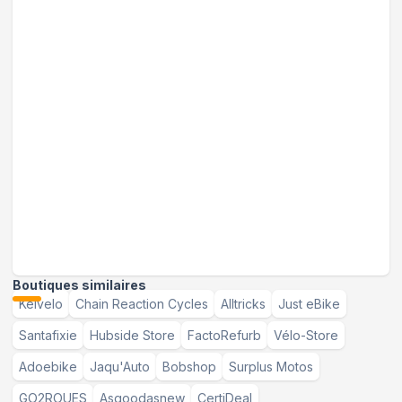
Boutiques similaires
Kelvelo
Chain Reaction Cycles
Alltricks
Just eBike
Santafixie
Hubside Store
FactoRefurb
Vélo-Store
Adoebike
Jaqu'Auto
Bobshop
Surplus Motos
GO2ROUES
Asgoodasnew
CertiDeal