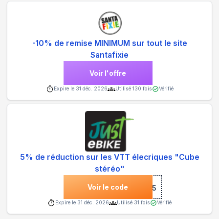
-10% de remise MINIMUM sur tout le site
Santafixie
Voir l'offre
Expire le
31 déc. 2026
Utilisé
130
fois
Vérifié
5% de réduction sur les VTT élecriques "Cube
stéréo"
Voir le code
***estereo5
Expire le
31 déc. 2026
Utilisé
31
fois
Vérifié