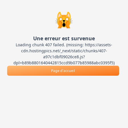
🙀
Une erreur est survenue
Loading chunk 407 failed. (missing: https://assets-
cdn.hostingpics.net/_next/static/chunks/407-
a97c1dbf09026ce8.js?
dpl=b89b8801640442815ccd9b077b85988abc0395f5)
Page d'accueil