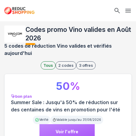
Ope
Codes promo Vino valides en Août
2026
5 codes de réduction Vino valides et vérifiés
aujourd'hui
Tous
2
codes
3
offres
50
%
bon plan
Summer Sale : Jusqu'à 50% de réduction sur
des centaines de vins en promotion pour l'été
Vérifié
Valable jusqu'au
31/08/2026
Voir l'offre